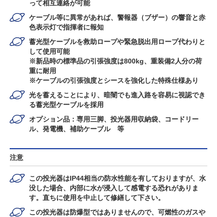
って相互連絡が可能
ケーブル等に異常があれば、警報器（ブザー）の響音と赤
色表示灯で指揮者に報知
蓄光型ケーブルを救助ロープや緊急脱出用ロープ代わりと
して使用可能
※新品時の標準品の引張強度は800kg、重装備2人分の荷
重に耐用
※ケーブルの引張強度とシースを強化した特殊仕様あり
光を蓄えることにより、暗闇でも進入路を容易に視認でき
る蓄光型ケーブルを採用
オプション品：専用三脚、投光器用収納袋、コードリー
ル、発電機、補助ケーブル 等
注意
この投光器はIP44相当の防水性能を有しておりますが、水
没した場合、内部に水が浸入して感電する恐れがありま
す。直ちに使用を中止して修繕して下さい。
この投光器は防爆型ではありませんので、可燃性のガスや