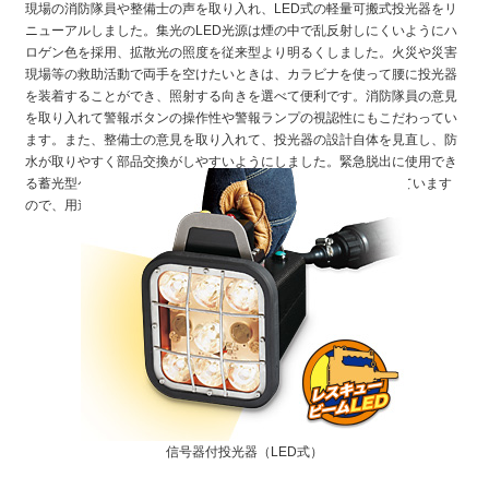
現場の消防隊員や整備士の声を取り入れ、LED式の軽量可搬式投光器をリ
ニューアルしました。集光のLED光源は煙の中で乱反射しにくいようにハ
ロゲン色を採用、拡散光の照度を従来型より明るくしました。火災や災害
現場等の救助活動で両手を空けたいときは、カラビナを使って腰に投光器
を装着することができ、照射する向きを選べて便利です。消防隊員の意見
を取り入れて警報ボタンの操作性や警報ランプの視認性にもこだわってい
ます。また、整備士の意見を取り入れて、投光器の設計自体を見直し、防
水が取りやすく部品交換がしやすいようにしました。緊急脱出に使用でき
る蓄光型ケーブルは、引張強度の違う2種類のケーブルを用意しています
ので、用途に合わせて選択してください。
信号器付投光器（LED式）