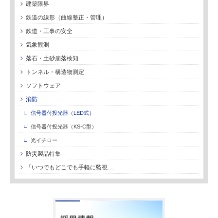
建築限界
鉄道の線形（曲線整正・管理）
鉄道・工事の安全
気象観測
落石・土砂崩落検知
トンネル・構造物測定
ソフトウェア
消防
信号器付投光器（LED式）
信号器付投光器（KS-C型）
光イチロー
防災製品特集
「いつでもどこでも手軽に監視
…