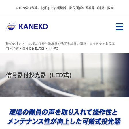
鉄道の保線作業に使用する計測機器、防災関係の警報器の開発・販売
株式会社カネコ-鉄道の保線計測機器や防災警報器の開発・製造販売
>
製品案
内
>
消防
> 信号器付投光器（LED式）
信号器付投光器（LED式）