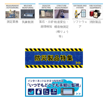
測定業務
落石・土砂
ソフトウェ
気象観測
軌道変位・
消防製品
崩壊検知
ア
構造物測定
（橋りょう
等）