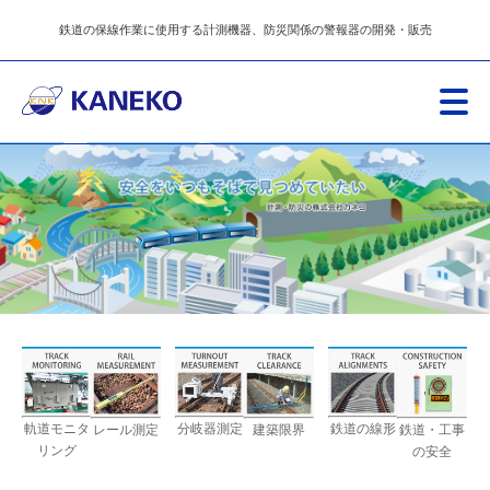
鉄道の保線作業に使用する計測機器、防災関係の警報器の開発・販売
軌道モニタ
分岐器測定
鉄道の線形
レール測定
建築限界
鉄道・工事
リング
の安全